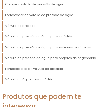
Comprar válvula de pressão de água
motivo, disponibilizamos uma equipe de
atendimento pronta para auxiliar em
Fornecedor de válvula de pressão de água
qualquer dúvida ou desafio que surgir. Esse
suporte não é apenas reativo, mas proativo,
Válvula de pressão
com treinamentos regulares e atualizações
sobre melhorias na plataforma.
Válvula de pressão de água para indústria
Além disso, oferecemos uma rica biblioteca
Válvula de pressão de água para sistemas hidráulicos
de recursos, que inclui tutoriais em vídeo, FAQs
e guias práticos. Dessa forma, sua equipe terá
Válvula de pressão de água para projetos de engenharia
sempre à disposição as ferramentas
necessárias para maximizar o uso de nossa
Fornecedores de válvula de pressão
solução, garantindo resultados contínuos e
Válvula de água para indústria
sustentáveis.
EFICIÊNCIA E REDUÇÃO DE
Produtos que podem te
CUSTOS: O QUE ISSO
SIGNIFICA PARA VOCÊ?
interessar