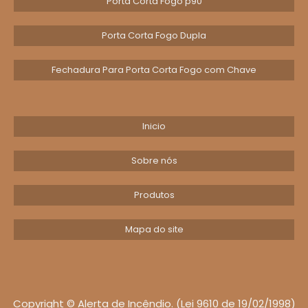
Porta Corta Fogo p90
extraordinários. Nossa equipe está pronta
para entender suas necessidades e
Porta Corta Fogo Dupla
desenvolver uma proposta que se encaixe
perfeitamente nos seus planos de
Fechadura Para Porta Corta Fogo com Chave
crescimento.
Não perca tempo! Transforme sua operação,
aumente sua eficiência e otimize seus
Inicio
processos com a nossa ajuda. Entre em
contato e dê o primeiro passo rumo a um
Sobre nós
futuro mais promissor para sua empresa.
Produtos
Mapa do site
Copyright © Alerta de Incêndio. (Lei 9610 de 19/02/1998)