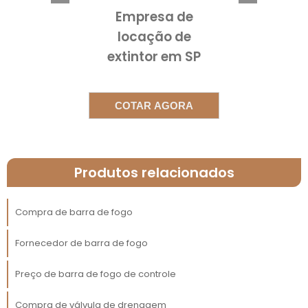
personalizada e consultiva, conseguimos
Empresa de
compreender suas necessidades específicas
locação de
e oferecer soluções sob medida, que
extintor em SP
agregam valor ao seu modelo de negócio.
AUMENTE A
COTAR AGORA
PRODUTIVIDADE COM O
SOLUCIONADOR PRO
Utilizando tecnologias de ponta, o
Produtos relacionados
Solucionador Pro
foi projetado para
maximizar a produtividade nas empresas. Ao
Compra de barra de fogo
automatizar tarefas repetitivas e
proporcionar análises em tempo real, sua
Fornecedor de barra de fogo
equipe poderá focar em atividades mais
estratégicas e inovadoras. Isso não apenas
Preço de barra de fogo de controle
melhora a eficiência operacional, mas
também garante uma experiência superior
Compra de válvula de drenagem