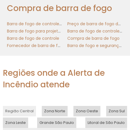
e funcionalidade, permitindo personalizações
Compra de barra de fogo
específicas conforme as necessidades do seu
setor.
Barra de fogo de controle para indústria
Preço de barra de fogo de controle
ATENDIMENTO
Barra de fogo para projetos de incêndio
Barra de fogo de controle nacional
PERSONALIZADO PARA SUA
Barra de fogo de controle
Compra de barra de fogo
EMPRESA
Fornecedor de barra de fogo
Barra de fogo e segurança contra incêndio
Entender que cada empresa é única é uma
das premissas que norteiam o
Regiões onde a Alerta de
Solucionador Pro
desenvolvimento do
.
Oferecemos atendimento personalizado para
Incêndio atende
cada cliente, com o objetivo de compreender
profundamente suas particularidades e
desafios. Nossos consultores estão prontos
para auxiliar você a explorar ao máximo o
Região Central
Zona Norte
Zona Oeste
Zona Sul
potencial da nossa ferramenta, garantindo
Zona Leste
Grande São Paulo
Litoral de São Paulo
que os resultados se alinhem com suas