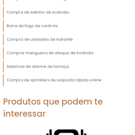
para seus clientes, que percebem uma
Compra de extintor de incêndio
entrega mais ágil e de qualidade.
Solucionador Pro
Barra de fogo de controle
Além disso, o
permite a
integração entre diferentes departamentos,
Compra de unidades de hidrante
promovendo a colaboração e a
transparência nas informações. Dessa forma,
Comprar mangueira de ataque de incêndio
você poderá tomar decisões mais
informadas e embasadas em dados
Sistemas de alarme de fumaça
concretos, aumentando as chances de
sucesso em seus projetos empresariais.
Compra de sprinklers de resposta rápida online
INOVAÇÃO E TECNOLOGIA
AO SEU ALCANCE
Produtos que podem te
interessar
No mundo dos negócios, a inovação contínua
é um fator essencial para se manter
Solucionador Pro
competitivo. O
está