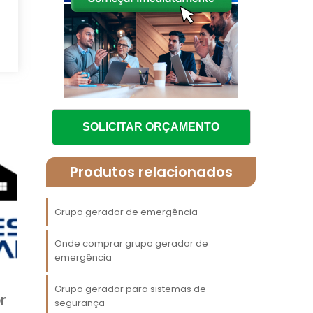
a
o
m
o
SOLICITAR ORÇAMENTO
s
Produtos relacionados
s
o
Grupo gerador de emergência
a
Onde comprar grupo gerador de
emergência
Grupo gerador para sistemas de
r
segurança