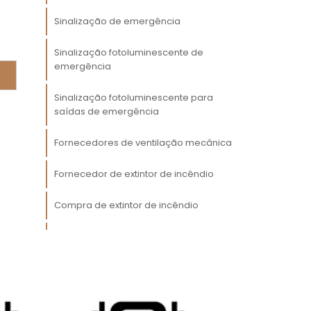
.
Sinalização de emergência
m
e
Sinalização fotoluminescente de
a
emergência
o
Sinalização fotoluminescente para
saídas de emergência
m
e
Fornecedores de ventilação mecânica
r
Fornecedor de extintor de incêndio
e
Compra de extintor de incêndio
Comprar sinalização de emergência
fotoluminescente
s
s