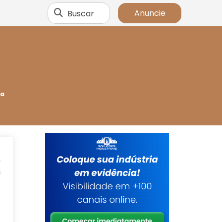
Buscar
Anuncie
ia
.
s
o
o