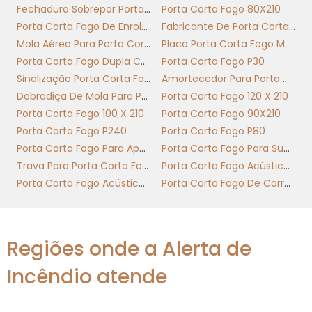
coordenadas: dobradiça, fechadura e folha,
Fechadura Sobrepor Porta Corta Fogo
Porta Corta Fogo 80X210
além de acessórios que garantem o
Porta Corta Fogo De Enrolar
Fabricante De Porta Corta Fogo
fechamento seguro e a ação do amortecedor
Mola Aérea Para Porta Corta Fogo
Placa Porta Corta Fogo Mantenha Fechada
para porta corta fogo.
Porta Corta Fogo Dupla Com Barra Antipanico
Porta Corta Fogo P30
Sinalização Porta Corta Fogo
Amortecedor Para Porta Corta Fogo
Integração mecânica entre peças
Dobradiça De Mola Para Porta Corta Fogo
Porta Corta Fogo 120 X 210
para desempenho certificado
Porta Corta Fogo 100 X 210
Porta Corta Fogo 90X210
Porta Corta Fogo P240
Porta Corta Fogo P80
A seleção da folha apropriada determina
Porta Corta Fogo Para Apartamento
Porta Corta Fogo Para Subestação
massa, inércia e compatibilidade com o
Trava Para Porta Corta Fogo
Porta Corta Fogo Acústica Nível 1
amortecedor para porta corta fogo. Folhas
Porta Corta Fogo Acústica Nível 2
Porta Corta Fogo De Correr Industrial
em aço de 1,2–1,5 mm com núcleo resistente
reduzem deformação em altas temperaturas;
em ensaios, modelos reforçados mantêm
vedação por mais tempo. Escolher o modelo
Regiões onde a Alerta de
certo evita esforço excessivo nas dobradiças
Incêndio atende
e reduz manutenção do sistema de
fechamento.