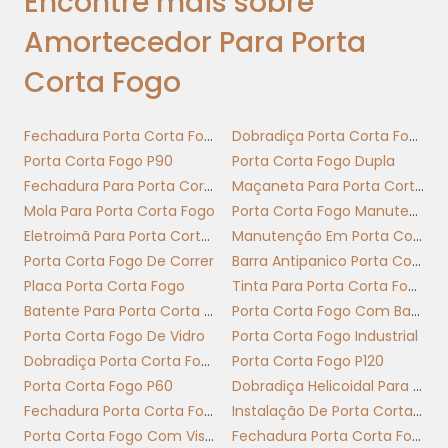
Encontre mais sobre
emergência que exigem liberação automática.
Amortecedor Para Porta
Priorize modelos testados e certificados;
Corta Fogo
economia inicial pode elevar riscos e custos
de reparo e não garantir conformidade.
Fechadura Porta Corta Fogo
Dobradiça Porta Corta Fogo
Selecione o amortecedor para porta corta
Porta Corta Fogo P90
Porta Corta Fogo Dupla
fogo conforme peso, frequência de uso e
Fechadura Para Porta Corta Fogo Com Chave
Maçaneta Para Porta Corta Fogo
certificação; monte alinhamento e torque
Mola Para Porta Corta Fogo
Porta Corta Fogo Manutenção
corretamente ao instalar para desempenho
Eletroimã Para Porta Corta Fogo
Manutenção Em Porta Corta Fogo
contínuo.
Porta Corta Fogo De Correr
Barra Antipanico Porta Corta Fogo
Placa Porta Corta Fogo
Tinta Para Porta Corta Fogo
ACESSÓRIOS E PEÇAS:
Batente Para Porta Corta Fogo
Porta Corta Fogo Com Barra Antipanico
DOBRADIÇAS, FECHADURA,
Porta Corta Fogo De Vidro
Porta Corta Fogo Industrial
FOLHAS E OUTROS
Dobradiça Porta Corta Fogo Com Mola
Porta Corta Fogo P120
ACESSORIOS ESSENCIAIS
Porta Corta Fogo P60
Dobradiça Helicoidal Para Porta Corta Fogo
Fechadura Porta Corta Fogo Com Barra Antipânico
Instalação De Porta Corta Fogo
Portas corta fogo dependem de peças
Porta Corta Fogo Com Visor
Fechadura Porta Corta Fogo Sem Chave