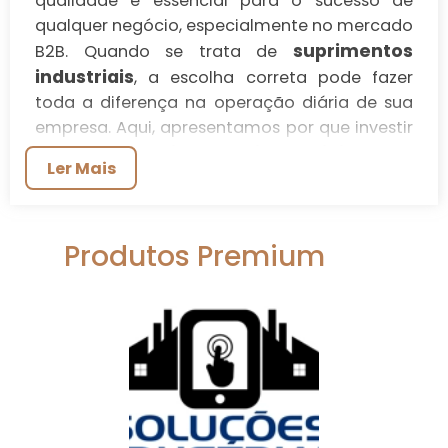
qualidade é essencial para o sucesso de
qualquer negócio, especialmente no mercado
suprimentos
B2B. Quando se trata de
industriais
, a escolha correta pode fazer
toda a diferença na operação diária de sua
empresa. Aqui, apresentamos por que investir
suprimentos industriais
em nossos
é uma
Ler Mais
decisão inteligente e estratégica.
QUALIDADE QUE FAZ A
DIFERENÇA
Produtos Premium
A qualidade de materiais e suprimentos
industriais não deve ser subestimada. Um
fornecimento inadequado pode causar
interrupções na produção, atrasos nas
entregas e, consequentemente, prejuízos
financeiros significativos. Ao escolher nossos