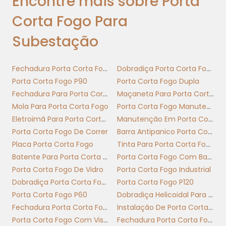
Encontre mais sobre Porta
Implementação: alinhamento com projeto
Corta Fogo Para
elétrico, certificação e manutenção preventiva
Subestação
Escolher portas com documentação de
ensaio e rastreabilidade reduz risco
regulatório e tempo de recuperação
Fechadura Porta Corta Fogo
Dobradiça Porta Corta Fogo
operacional.
Porta Corta Fogo P90
Porta Corta Fogo Dupla
Fechadura Para Porta Corta Fogo Com Chave
Maçaneta Para Porta Corta Fogo
Adote especificações baseadas em ensaios e
Mola Para Porta Corta Fogo
Porta Corta Fogo Manutenção
integração ao plano de manutenção; isso
Eletroimã Para Porta Corta Fogo
Manutenção Em Porta Corta Fogo
converte proteção passiva em continuidade
Porta Corta Fogo De Correr
Barra Antipanico Porta Corta Fogo
operacional mensurável.
Placa Porta Corta Fogo
Tinta Para Porta Corta Fogo
NORMAS, ENSAIOS E
Batente Para Porta Corta Fogo
Porta Corta Fogo Com Barra Antipanico
CERTIFICAÇÕES
Porta Corta Fogo De Vidro
Porta Corta Fogo Industrial
APLICÁVEIS A PORTAS
Dobradiça Porta Corta Fogo Com Mola
Porta Corta Fogo P120
PARA SUBESTAÇÕES
Porta Corta Fogo P60
Dobradiça Helicoidal Para Porta Corta Fogo
Fechadura Porta Corta Fogo Com Barra Antipânico
Instalação De Porta Corta Fogo
Porta Corta Fogo Com Visor
Fechadura Porta Corta Fogo Sem Chave
Portas corta fogo para subestações exigem