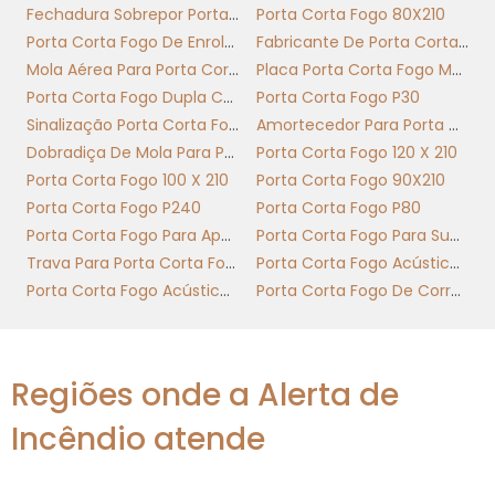
Fechadura Sobrepor Porta Corta Fogo
Porta Corta Fogo 80X210
conformidade normativa e ensaios
Porta Corta Fogo De Enrolar
Fabricante De Porta Corta Fogo
laboratoriais que atestem resistência,
Mola Aérea Para Porta Corta Fogo
Placa Porta Corta Fogo Mantenha Fechada
estanqueidade e integridade elétrica,
Porta Corta Fogo Dupla Com Barra Antipanico
Porta Corta Fogo P30
permitindo operação segura em ambientes
Sinalização Porta Corta Fogo
Amortecedor Para Porta Corta Fogo
de alta energia e mitigação de incêndios com
Dobradiça De Mola Para Porta Corta Fogo
Porta Corta Fogo 120 X 210
credenciais técnicas claras.
Porta Corta Fogo 100 X 210
Porta Corta Fogo 90X210
Foco prático: credenciais que
Porta Corta Fogo P240
Porta Corta Fogo P80
suportam especificação e
Porta Corta Fogo Para Apartamento
Porta Corta Fogo Para Subestação
instalação
Trava Para Porta Corta Fogo
Porta Corta Fogo Acústica Nível 1
Porta Corta Fogo Acústica Nível 2
Porta Corta Fogo De Correr Industrial
A especificação deve referenciar normas
brasileiras e internacionais traduzidas para
aplicação local; o INC NDIO aparece como
Regiões onde a Alerta de
referência para requisitos de desempenho
mecânico e resistência ao fogo, enquanto
Incêndio atende
normas complementares detalham vedação
e continuidade de aterramento. A