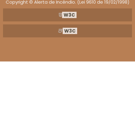
isso evita compras erradas do produto e red
Copyright © Alerta de Incêndio. (Lei 9610 de 19/02/1998)
retrabalhos. Compare etiquetas de certificação
W3C
peça laudo quando o cliente exigir comprovaç
em obra.
W3C
Canais: representantes oem representant
autorizados, revendas representantes regionais
distribuidores de peças. Representantes loca
fornecem assistência técnica, boletos atendimen
cliente e orientam sobre políticas de garantia; já 
revendas representantes oferecem estoq
imediato e opções de chave sob medida. Verifiq
se o vendedor fornece nota fiscal, aviso leg
contato e condições sobre juros em parcelamento
Modelos práticos indicados para ambient
públicos incluem molas com ajuste de fechamen
retardado e amortecimento térmico para reduz
desgaste em porta corta fogo. Instalação exi