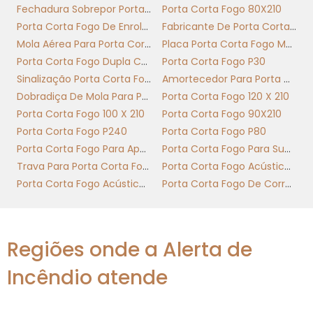
de ajuste; use dados do fabricante para chec
Fechadura Sobrepor Porta Corta Fogo
Porta Corta Fogo 80X210
peso liquido da unidade e torque necessári
Porta Corta Fogo De Enrolar
Fabricante De Porta Corta Fogo
Priorize mecanismos com fechamento regulável
Mola Aérea Para Porta Corta Fogo
Placa Porta Corta Fogo Mantenha Fechada
certificação corta-fogo para evitar falhas 
Porta Corta Fogo Dupla Com Barra Antipanico
Porta Corta Fogo P30
cenários de evacuação.
Sinalização Porta Corta Fogo
Amortecedor Para Porta Corta Fogo
Dobradiça De Mola Para Porta Corta Fogo
Porta Corta Fogo 120 X 210
Para portas corta leves em circulação permanen
Porta Corta Fogo 100 X 210
Porta Corta Fogo 90X210
(ex.: rotas de serviço), escolha molas c
Porta Corta Fogo P240
Porta Corta Fogo P80
resistência média e batente ajustável. Em port
Porta Corta Fogo Para Apartamento
Porta Corta Fogo Para Subestação
corta de saída principal, prefira molas com retor
Trava Para Porta Corta Fogo
Porta Corta Fogo Acústica Nível 1
rápido e curso longo para compensar vedaç
Porta Corta Fogo Acústica Nível 2
Porta Corta Fogo De Correr Industrial
contra fumaça. Exemplo prático: porta cor
900×2100 mm com 45 kg normalmente requer mo
com classe de torque 2–3; portas corta maior
Regiões onde a Alerta de
pedem torque 4+. A mola aerea para porta cor
com abertura controlada reduz desgaste n
Incêndio atende
ferragens.
Instalação: verifique esquadro da folha e posiç