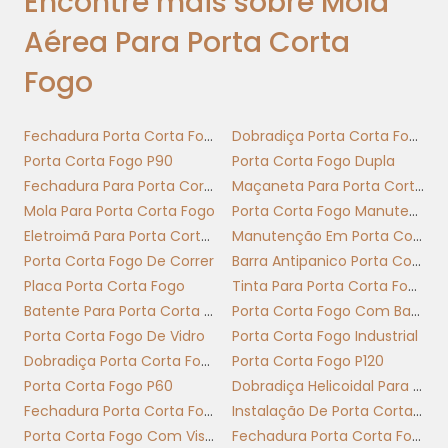
Encontre mais sobre Mola
COM PORTAS CORTA FOGO:
QUANDO USAR CADA MOLA
Aérea Para Porta Corta
AÉREA
Fogo
Seleção prática de mola aérea para porta cor
Fechadura Porta Corta Fogo
Dobradiça Porta Corta Fogo
fogo com critérios objetivos: largura maxima, pe
Porta Corta Fogo P90
Porta Corta Fogo Dupla
maximo e compatibilidade com dispositivos cort
Fechadura Para Porta Corta Fogo Com Chave
Maçaneta Para Porta Corta Fogo
fogo para garantir fechamento contínuo
Mola Para Porta Corta Fogo
Porta Corta Fogo Manutenção
conformidade ao padrao técnico.
Eletroimã Para Porta Corta Fogo
Manutenção Em Porta Corta Fogo
Mapeamento rápido para escolher pel
Porta Corta Fogo De Correr
Barra Antipanico Porta Corta Fogo
capacidade e tipo de uso
Placa Porta Corta Fogo
Tinta Para Porta Corta Fogo
Batente Para Porta Corta Fogo
Porta Corta Fogo Com Barra Antipanico
Comece avaliando largura maxima e peso maxi
Porta Corta Fogo De Vidro
Porta Corta Fogo Industrial
da folha: portas corta com mais de 1000 mm 
Dobradiça Porta Corta Fogo Com Mola
Porta Corta Fogo P120
peso acima de 60 kg exigem molas de maior cur
Porta Corta Fogo P60
Dobradiça Helicoidal Para Porta Corta Fogo
e resistência. Uma mola aérea para porta cor
Fechadura Porta Corta Fogo Com Barra Antipânico
Instalação De Porta Corta Fogo
fogo deve especificar capacidade nominal e fai
Porta Corta Fogo Com Visor
Fechadura Porta Corta Fogo Sem Chave