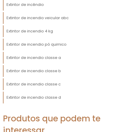
estar devidamente instalado e ser facilmente
Extintor de incêndio
acessível a todos os ocupantes do veículo.
Não cumprir essas normas pode resultar em
Extintor de incendio veicular abc
multas significativas, além de comprometer a
segurança dos motoristas e passageiros.
Extintor de incendio 4 kg
Empresas que não se atentam a esse detalhe
Extintor de incendio pó quimico
acabam enfrentando sanções e colocando
em risco a segurança de suas operações.
Extintor de incendio classe a
Mantendo a conformidade com a legislação,
Extintor de incendio classe b
as empresas não apenas evitam penalidades,
mas também se posicionam como
Extintor de incendio classe c
responsáveis e comprometidas com o bem-
estar de seus colaboradores e das
Extintor de incendio classe d
comunidades em que atuam.
MANUTENÇÃO E
Produtos que podem te
VERIFICAÇÃO REGULAR
interessar