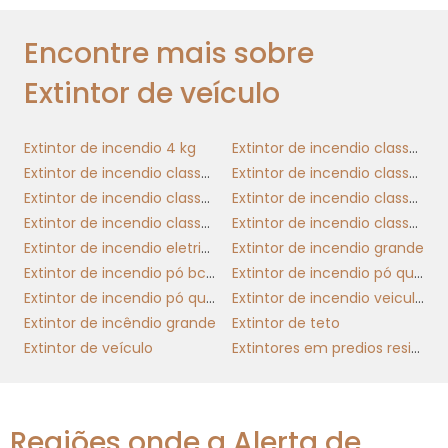
criando um ambiente mais protegido para
todos.
Encontre mais sobre
TREINAMENTO E
Extintor de veículo
CAPACITAÇÃO
Extintor de incendio 4 kg
Extintor de incendio classe a
extintor de veículo
Adquirir um
é apenas o
Extintor de incendio classe abc
Extintor de incendio classe b
primeiro passo. Para que ele realmente
Extintor de incendio classe c
Extintor de incendio classe d
cumpra seu papel em uma situação de
Extintor de incendio classe e
Extintor de incendio classe k
emergência, é essencial que os colaboradores
Extintor de incendio eletricidade
Extintor de incendio grande
sejam treinados sobre seu uso. Investir em
Extintor de incendio pó bc 4 kg
Extintor de incendio pó quimico
treinamentos periódicos fornece os
Extintor de incendio pó quimico 4kg
Extintor de incendio veicular abc
conhecimentos e habilidades necessárias
Extintor de incêndio grande
Extintor de teto
para que os funcionários se sintam seguros e
Extintor de veículo
Extintores em predios residenciais
confiantes ao utilizar o equipamento em uma
situação crítica.
Além do uso correto do extintor, o
Regiões onde a Alerta de