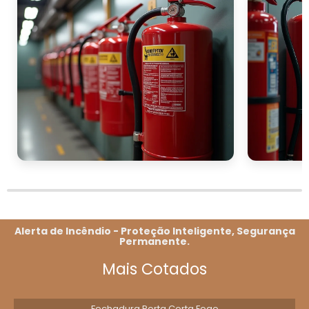
Um relacionamento comercial sólido garante
não apenas a segurança dos produtos
adquiridos, mas também assistência pós-
venda e consultoria na escolha do
equipamento certo.
Além disso, as soluções personalizadas para
frotas podem incluir serviços como inspeções
regulares e assistência na manutenção dos
extintores. Esse suporte contínuo é crucial
para assegurar que a segurança da frota
esteja sempre em dia, reduzindo os riscos de
incidentes e impactando positivamente a
eficiência operacional da empresa.
Alerta de Incêndio - Proteção Inteligente, Segurança
Permanente.
ENTRE EM CONTATO PARA
Mais Cotados
ORÇAMENTO
A segurança da sua frota é prioridade, e o
Fechadura Porta Corta Fogo