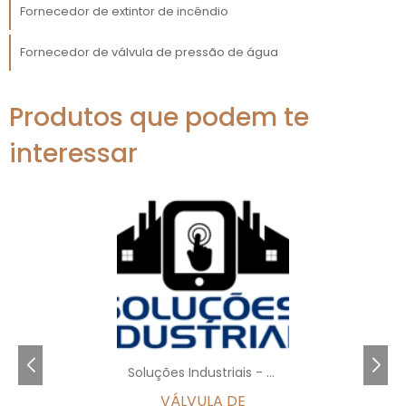
às soluções mais modernas e eficientes
Fornecedor de extintor de incêndio
disponíveis.
Fornecedor de válvula de pressão de água
CONFORMIDADE E
NORMAS TÉCNICAS: A
IMPORTÂNCIA DE UM
Produtos que podem te
FORNECEDOR CONFIÁVEL
interessar
A segurança contra incêndios não é apenas
uma questão de responsabilidade social, mas
também uma exigência legal. Os hidrantes
devem estar em conformidade com uma
série de normas técnicas e regulatórias.
fornecedor de
Trabalhar com um
unidades de hidrante
que entende estas
normativas é fundamental para evitar
problemas legais e garantir a segurança das
Soluções Industriais - AC
operações.
VÁLVULA DE