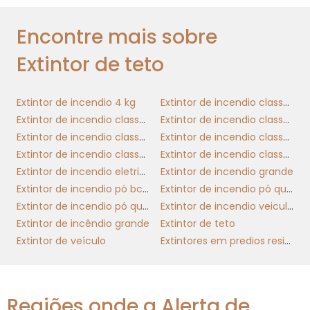
ASPECTOS LEGAIS E
Encontre mais sobre
CONFORMIDADES
Extintor de teto
extintor
Empresas que optam pelo uso de
de teto
devem estar cientes das obrigações
Extintor de incendio 4 kg
Extintor de incendio classe a
legais e padrões de conformidade. Muitos
Extintor de incendio classe abc
Extintor de incendio classe b
locais mantêm legislações rigorosas sobre
Extintor de incendio classe c
Extintor de incendio classe d
segurança contra incêndios, que incluem a
Extintor de incendio classe e
Extintor de incendio classe k
instalação e manutenção adequada dos
Extintor de incendio eletricidade
Extintor de incendio grande
extintores. Avaliar essas exigências é crucial
Extintor de incendio pó bc 4 kg
Extintor de incendio pó quimico
para evitar complicações legais e garantir um
Extintor de incendio pó quimico 4kg
Extintor de incendio veicular abc
ambiente seguro para todos.
Extintor de incêndio grande
Extintor de teto
Extintor de veículo
Extintores em predios residenciais
Estar em conformidade com as normas de
segurança não apenas protege a integridade
dos colaboradores e ativos, mas também
melhora a imagem da empresa. Investir na
Regiões onde a Alerta de