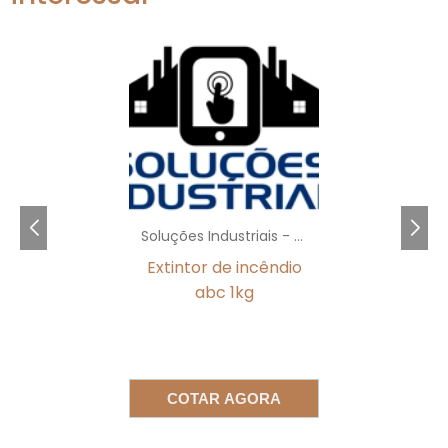
extintor de teto
A instalação do
deve ser
realizada por profissionais qualificados,
garantindo que todas as normas de
segurança sejam seguidas. É importante que
a posição do dispositivo seja adequada para
maximizar sua eficácia, levando em
consideração fatores como altura do teto e
layout do espaço.
Soluções Industriais - AC
A manutenção regular é igualmente
fundamental. É recomendável que a inspeção
Extintor de incêndio
e manutenção sejam realizadas anualmente,
abc 1kg
de preferência por uma empresa
especializada, para assegurar que o sistema
esteja sempre em perfeito estado de
funcionamento. Negligenciar essa
COTAR AGORA
manutenção pode comprometer a eficácia
do dispositivo em situações críticas.