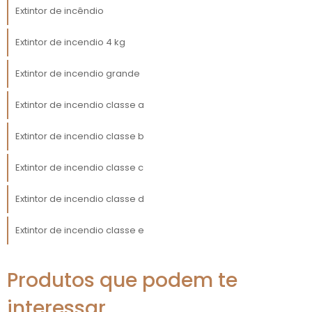
temperatura no ambiente atinge um certo
Extintor de incêndio
nível, o dispositivo automaticamente ativa a
liberação do agente extintor. Isso pode incluir
Extintor de incendio 4 kg
água, espuma ou produtos químicos,
dependendo da classe de fogo que precisa
Extintor de incendio grande
ser combatida.
Extintor de incendio classe a
A tecnologia utilizada nesses dispositivos
envolve sensores de temperatura e fumaça
Extintor de incendio classe b
que garantem uma resposta rápida e eficaz.
Extintor de incendio classe c
Tal agilidade é crucial para limitar os danos e
aumentar as chances de controle do incêndio
Extintor de incendio classe d
antes que ele se espalhe, reforçando a
segurança do ambiente empresarial.
Extintor de incendio classe e
INSTALAÇÃO E
MANUTENÇÃO DO
Produtos que podem te
EXTINTOR DE TETO
interessar