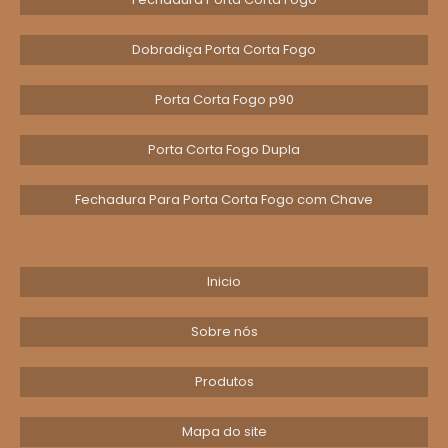
teto
que atenda as necessidades específicas
da sua empresa, entre em contato conosco
Dobradiça Porta Corta Fogo
hoje mesmo. Oferecemos soluções
personalizadas com materiais de alta
Porta Corta Fogo p90
qualidade e serviço de instalação profissional.
Ao solicitar um orçamento, nossa equipe
Porta Corta Fogo Dupla
dedicada estará pronta para auxiliá-lo na
escolha da melhor opção de segurança para
Fechadura Para Porta Corta Fogo com Chave
o seu ambiente de trabalho.
Não deixe a segurança da sua empresa em
extintor de
segundo plano. Invista em um
Inicio
teto
e proteja seus colaboradores e ativos
materiais. Solicite seu orçamento
Sobre nós
personalizado agora e tenha a tranquilidade
necessária para focar no crescimento do seu
Produtos
negócio.
Mapa do site