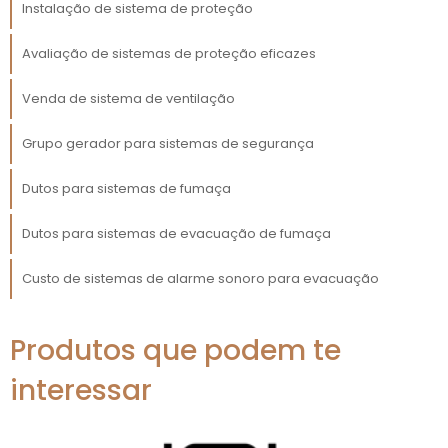
suspeitos com uma velocidade e precisão
Instalação de sistema de proteção
que superam as capacidades humanas.
Avaliação de sistemas de proteção eficazes
Além disso, investir em soluções de
criptografia robustas garante que as
Venda de sistema de ventilação
informações sensíveis da sua empresa
Grupo gerador para sistemas de segurança
permaneçam protegidas. Uma forte
estratégia de criptografia reduz
Dutos para sistemas de fumaça
drasticamente o risco de vazamento de
dados, proporcionando uma camada
Dutos para sistemas de evacuação de fumaça
adicional de segurança que é vital em
cenários de ataques cibernéticos.
Custo de sistemas de alarme sonoro para evacuação
POLÍTICAS DE SEGURANÇA
E COMPLIANCE
Produtos que podem te
interessar
Ter políticas de segurança bem definidas é
fundamental para qualquer organização que
sistema de proteção
busca fortalecer seu
.