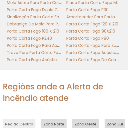
especificações do material no projeto executivo e 
Mola Aérea Para Porta Corta Fogo
Placa Porta Corta Fogo Mantenha Fechada
funcionamento para manter rastreabilidade e supo
Porta Corta Fogo Dupla Com Barra Antipanico
Porta Corta Fogo P30
Sinalização Porta Corta Fogo
Amortecedor Para Porta Corta Fogo
Aço com núcleo mineral: alta resistência e man
Dobradiça De Mola Para Porta Corta Fogo
Porta Corta Fogo 120 X 210
Madeira intumescente: aspecto estético,
Porta Corta Fogo 100 X 210
Porta Corta Fogo 90X210
específica
Porta Corta Fogo P240
Porta Corta Fogo P80
Porta Corta Fogo Para Apartamento
Porta Corta Fogo Para Subestação
Chapa simples pintada: solução econômica p
Trava Para Porta Corta Fogo
Porta Corta Fogo Acústica Nível 1
risco
Porta Corta Fogo Acústica Nível 2
Porta Corta Fogo De Correr Industrial
Resistência
Acabamento
Material
ao fogo
comum
Regiões onde a Alerta de
Aço com
120 minutos
Incêndio atende
Pintura
núcleo
(exemplo
epóxi/poliuretano
mineral
certificado)
60–90
Região Central
Zona Norte
Zona Oeste
Zona Sul
Verniz