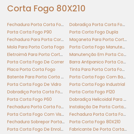
e classificação R (tempo de resistência). Informaç
Corta Fogo 80X210
isolamento térmico e acústico reduz incertezas n
escolha do acabamento afeta manutenção e tempo
Fechadura Porta Corta Fogo
Dobradiça Porta Corta Fogo
Porta Corta Fogo P90
Porta Corta Fogo Dupla
Para áreas de tráfego médio, portas simples 
Fechadura Para Porta Corta Fogo Com Chave
Maçaneta Para Porta Corta Fogo
oferecem durabilidade e custo-benefício; par
Mola Para Porta Corta Fogo
Porta Corta Fogo Manutenção
paredes resistentes ao fogo, opte por portas com
Eletroimã Para Porta Corta Fogo
Manutenção Em Porta Corta Fogo
guarnições intumescentes. O acabamento preto 
Porta Corta Fogo De Correr
Barra Antipanico Porta Corta Fogo
se exige discreção visual ou contraste arquitetôn
Placa Porta Corta Fogo
Tinta Para Porta Corta Fogo
poliuretano ou esmalte epóxi para resistência à 
Batente Para Porta Corta Fogo
Porta Corta Fogo Com Barra Antipanico
retenção de fumaça e experiência de abertura (f
Porta Corta Fogo De Vidro
Porta Corta Fogo Industrial
definem usabilidade real.
Dobradiça Porta Corta Fogo Com Mola
Porta Corta Fogo P120
Implemente no meio da obra: instale armação n
Porta Corta Fogo P60
Dobradiça Helicoidal Para Porta Corta Fogo
com manta intumescente conforme certificação;
Fechadura Porta Corta Fogo Com Barra Antipânico
Instalação De Porta Corta Fogo
alinhamento para garantir estanqueidade. Par
Porta Corta Fogo Com Visor
Fechadura Porta Corta Fogo Sem Chave
ambientes administrativos, privilegie aca
Fechadura Sobrepor Porta Corta Fogo
Porta Corta Fogo 80X210
vedação acústica e fechaduras compatív
Porta Corta Fogo De Enrolar
Fabricante De Porta Corta Fogo