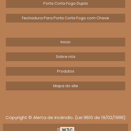
de modificar instalação
Porta Corta Fogo Dupla
Exija documentação completa: selo, número
Fechadura Para Porta Corta Fogo com Chave
de laudo e especificação do marco batente
para garantir conformidade duradoura.
Priorize validação técnica: confira laudos, exija
Inicio
orientação do fabricante e mantenha o
marco batente conforme especificado para
Sobre nós
proteger desempenho da porta corta fogo
p60.
Produtos
ONDE USAR A PORTA
Mapa do site
CORTA FOGO P60:
APLICAÇÕES, MERCADO E
SEGURANÇA EM
PASSAGEM E EMERGÊNCIA
Copyright © Alerta de Incêndio. (Lei 9610 de 19/02/1998)
A porta corta P60 protege corredores de
W3C