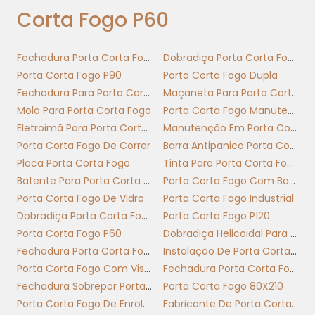
padrão, manter documentação do laboratório
Corta Fogo P60
Materiais: folha em chapa galvanizada +
núcleo intumescente; marco em chapa
Fechadura Porta Corta Fogo
Dobradiça Porta Corta Fogo
compatível
Porta Corta Fogo P90
Porta Corta Fogo Dupla
Fechadura Para Porta Corta Fogo Com Chave
Maçaneta Para Porta Corta Fogo
Espessura típica: folha 40–60 mm; chapa
Mola Para Porta Corta Fogo
Porta Corta Fogo Manutenção
externa 0,9–1,2 mm; ajuste segundo
Eletroimã Para Porta Corta Fogo
Manutenção Em Porta Corta Fogo
especificação
Porta Corta Fogo De Correr
Barra Antipanico Porta Corta Fogo
Confirmar compatibilidade entre folha marco
Placa Porta Corta Fogo
Tinta Para Porta Corta Fogo
e folha antes da instalação evita perda de
Batente Para Porta Corta Fogo
Porta Corta Fogo Com Barra Antipanico
minutos e reduz risco de falha na resistência
Porta Corta Fogo De Vidro
Porta Corta Fogo Industrial
fogo.
Dobradiça Porta Corta Fogo Com Mola
Porta Corta Fogo P120
Porta Corta Fogo P60
Dobradiça Helicoidal Para Porta Corta Fogo
Escolha porta corta fogo p60 com ficha
Fechadura Porta Corta Fogo Com Barra Antipânico
Instalação De Porta Corta Fogo
técnica completa: verifique minutos,
Porta Corta Fogo Com Visor
Fechadura Porta Corta Fogo Sem Chave
resistência fogo, espessura e especificação
Fechadura Sobrepor Porta Corta Fogo
Porta Corta Fogo 80X210
da chapa e da folha marco antes da compra.
Porta Corta Fogo De Enrolar
Fabricante De Porta Corta Fogo