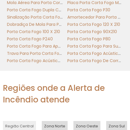
Mola Aérea Para Porta Corta Fogo
Placa Porta Corta Fogo Mantenha Fechada
CERTIFICAÇÃO E
Porta Corta Fogo Dupla Com Barra Antipanico
Porta Corta Fogo P30
CONFORMIDADE DA
Sinalização Porta Corta Fogo
Amortecedor Para Porta Corta Fogo
PORTA CORTA FOGO P60:
Dobradiça De Mola Para Porta Corta Fogo
Porta Corta Fogo 120 X 210
NORMAS, MARCO BATENTE
Porta Corta Fogo 100 X 210
Porta Corta Fogo 90X210
E CONSULTE O FABRICANTE
Porta Corta Fogo P240
Porta Corta Fogo P80
Porta Corta Fogo Para Apartamento
Porta Corta Fogo Para Subestação
Porta corta fogo p60 exige certificação
Trava Para Porta Corta Fogo
Porta Corta Fogo Acústica Nível 1
técnica e verificação do marco batente para
Porta Corta Fogo Acústica Nível 2
Porta Corta Fogo De Correr Industrial
garantir resistencia fogo nominal. Consulte
fabricante antes da instalação para
confirmar ensaios, documentação e
Regiões onde a Alerta de
conformidade com normas locais aplicáveis.
Incêndio atende
Pontos críticos de validação e quem
acionar
A certificação da porta corta fogo p60 deve
Região Central
Zona Norte
Zona Oeste
Zona Sul
incluir relatório de ensaio em laboratório