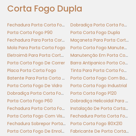
lã mineral ou placa cimentícia
Corta Fogo Dupla
Espessura: 40–60 mm (60 min) | 60–90 mm
(120 min), tolerâncias de fabricação
Fechadura Porta Corta Fogo
Dobradiça Porta Corta Fogo
Acabamento: primer, pintura
Porta Corta Fogo P90
Porta Corta Fogo Dupla
intumescente/epóxi, placas de reforço e
Fechadura Para Porta Corta Fogo Com Chave
Maçaneta Para Porta Corta Fogo
guarnições intumescentes
Mola Para Porta Corta Fogo
Porta Corta Fogo Manutenção
Eletroimã Para Porta Corta Fogo
Manutenção Em Porta Corta Fogo
Priorize especificações baseadas em ensaio
Porta Corta Fogo De Correr
Barra Antipanico Porta Corta Fogo
FM/EN: material, espessura e acabamento
Placa Porta Corta Fogo
Tinta Para Porta Corta Fogo
determinam a classificação real da porta.
Batente Para Porta Corta Fogo
Porta Corta Fogo Com Barra Antipanico
Defina requisitos de espessura e acabamento
Porta Corta Fogo De Vidro
Porta Corta Fogo Industrial
conforme risco, ambiente e norma; peça
Dobradiça Porta Corta Fogo Com Mola
Porta Corta Fogo P120
laudo de ensaio para confirmar a
Porta Corta Fogo P60
Dobradiça Helicoidal Para Porta Corta Fogo
performance antes da compra e instalação.
Fechadura Porta Corta Fogo Com Barra Antipânico
Instalação De Porta Corta Fogo
Porta Corta Fogo Com Visor
Fechadura Porta Corta Fogo Sem Chave
NORMAS E CERTIFICAÇÕES
Fechadura Sobrepor Porta Corta Fogo
Porta Corta Fogo 80X210
ABNT APLICÁVEIS À PORTA
Porta Corta Fogo De Enrolar
Fabricante De Porta Corta Fogo