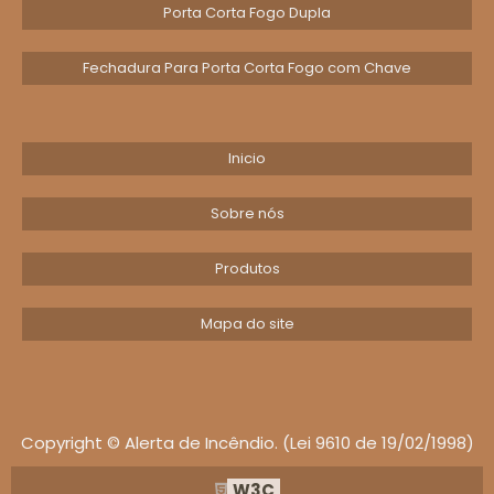
Porta Corta Fogo Dupla
resistência
Registro de manutenção e reensaios pós-
Fechadura Para Porta Corta Fogo com Chave
modificação
Cronograma
Inicio
de
Ação e Critério
Verificações
Sobre nós
Produtos
Conferir etiqueta abnt,
verificar integridade das duas
Mapa do site
Na entrega
folhas e ferragens; recusar
material sem selo.
Copyright © Alerta de Incêndio. (Lei 9610 de 19/02/1998)
Teste funcional das folgas e
W3C