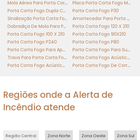
CORTA FOGO DUPLA
Mola Aérea Para Porta Corta Fogo
Placa Porta Corta Fogo Mantenha Fechada
Porta Corta Fogo Dupla Com Barra Antipanico
Porta Corta Fogo P30
Requisitos técnicos da abnt definem critérios
Sinalização Porta Corta Fogo
Amortecedor Para Porta Corta Fogo
de desempenho, ensaios e documentação
Dobradiça De Mola Para Porta Corta Fogo
Porta Corta Fogo 120 X 210
para cada tipo de porta corta fogo dupla,
Porta Corta Fogo 100 X 210
Porta Corta Fogo 90X210
assegurando compatibilidade entre projeto,
Porta Corta Fogo P240
Porta Corta Fogo P80
fabricação e instalação conforme legislação
Porta Corta Fogo Para Apartamento
Porta Corta Fogo Para Subestação
e riscos específicos.
Trava Para Porta Corta Fogo
Porta Corta Fogo Acústica Nível 1
Porta Corta Fogo Acústica Nível 2
Porta Corta Fogo De Correr Industrial
Rastreabilidade normativa para
garantia de desempenho contínuo
Regiões onde a Alerta de
A abnt NBR 11742 e a abnt NBR 10821 orientam
ensaios de resistência e vedação aplicáveis a
Incêndio atende
portas corta-fogo. Para uma porta corta
fogo dupla, os laboratórios realizam ensaios
de resistencia fogo com exposição por
chamas e variação térmica, avaliando
Região Central
Zona Norte
Zona Oeste
Zona Sul
integridade, isolamento e funcionalidade das