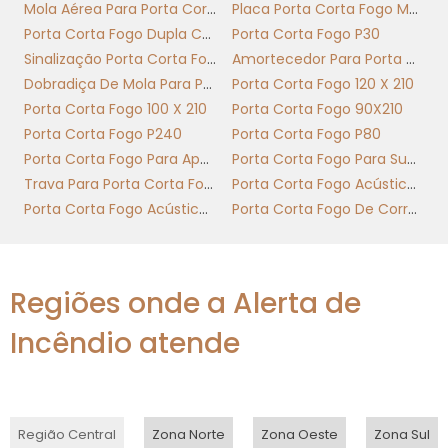
Mola Aérea Para Porta Corta Fogo
Placa Porta Corta Fogo Mantenha Fechada
A norma técnica que regula a classificação
Porta Corta Fogo Dupla Com Barra Antipanico
Porta Corta Fogo P30
P90 exige testes padronizados: ensaio de
Sinalização Porta Corta Fogo
Amortecedor Para Porta Corta Fogo
integridade, isolamento térmico e resistência
Dobradiça De Mola Para Porta Corta Fogo
Porta Corta Fogo 120 X 210
mecânica. Para a porta corta-fogo 90x210,
Porta Corta Fogo 100 X 210
Porta Corta Fogo 90X210
isso significa que guarnições, folhas e o
Porta Corta Fogo P240
Porta Corta Fogo P80
batente devem suportar os 90 minutos sem
Porta Corta Fogo Para Apartamento
Porta Corta Fogo Para Subestação
passagem de chama, fumaça significativa ou
Trava Para Porta Corta Fogo
Porta Corta Fogo Acústica Nível 1
perda de função. Equipamentos
Porta Corta Fogo Acústica Nível 2
Porta Corta Fogo De Correr Industrial
complementares, como barra antipânico e
guias de vedação intumescente, aumentam o
desempenho contra incendio e prolongam o
Regiões onde a Alerta de
total de proteção oferecida.
Incêndio atende
Em aplicação prática, um prédio comercial
instala a porta corta-fogo 90x210 em rotas de
fuga e compartimentação de risco; registros
de ensaios com termopares mostram
Região Central
Zona Norte
Zona Oeste
Zona Sul
aumento de 30–50°C a menos no lado