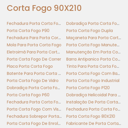
Escolha de chapa adequada e espessura
Corta Fogo 90X210
correta assegura que a porta corta fogo
90x210 atenda medidas e desempenho
Fechadura Porta Corta Fogo
Dobradiça Porta Corta Fogo
exigidos pelo local e pelo produto.
Porta Corta Fogo P90
Porta Corta Fogo Dupla
NORMAS, RESISTÊNCIA AO
Fechadura Para Porta Corta Fogo Com Chave
Maçaneta Para Porta Corta Fogo
INCÊNDIO E
Mola Para Porta Corta Fogo
Porta Corta Fogo Manutenção
CLASSIFICAÇÃO P90
Eletroimã Para Porta Corta Fogo
Manutenção Em Porta Corta Fogo
Porta Corta Fogo De Correr
Barra Antipanico Porta Corta Fogo
Placa Porta Corta Fogo
Tinta Para Porta Corta Fogo
A classificação P90 atesta 90 minutos de
Batente Para Porta Corta Fogo
Porta Corta Fogo Com Barra Antipanico
resistência ao fogo para uma porta corta-
Porta Corta Fogo De Vidro
Porta Corta Fogo Industrial
fogo 90x210, definindo requisitos de vedação,
Dobradiça Porta Corta Fogo Com Mola
Porta Corta Fogo P120
integridade e controle de temperatura
Porta Corta Fogo P60
Dobradiça Helicoidal Para Porta Corta Fogo
essenciais para contenção de incendio.
Fechadura Porta Corta Fogo Com Barra Antipânico
Instalação De Porta Corta Fogo
Como a certificação transforma
Porta Corta Fogo Com Visor
Fechadura Porta Corta Fogo Sem Chave
porte e função em proteção
Fechadura Sobrepor Porta Corta Fogo
Porta Corta Fogo 80X210
mensurável
Porta Corta Fogo De Enrolar
Fabricante De Porta Corta Fogo