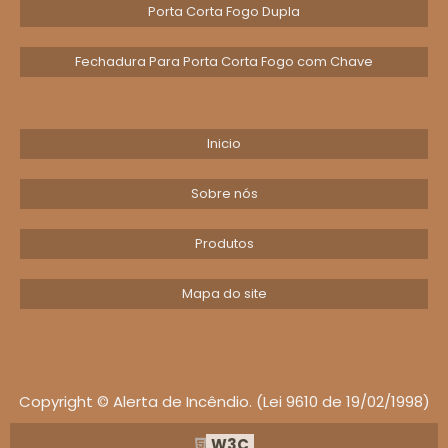
Escolher porta corta-fogo 90x210 certificada
Porta Corta Fogo Dupla
P90, integrar fogo equipamento auxilia e
manter manutenção garante proteção total
Fechadura Para Porta Corta Fogo com Chave
e conformidade operacional.
COMPONENTES E
Inicio
ACESSÓRIOS: FOLHA,
MARCO, FECHADURA,
Sobre nós
TRINCO E BATENTE
Produtos
A porta corta fogo 90x210 integra folha,
marco, fechadura, trinco e batente
Mapa do site
dobradicas pensados para retardar chamas e
fumaça; cada componente impacta
desempenho térmico, vedação e montagem
em obra.
Copyright © Alerta de Incêndio. (Lei 9610 de 19/02/1998)
Concepção prática dos elementos
W3C