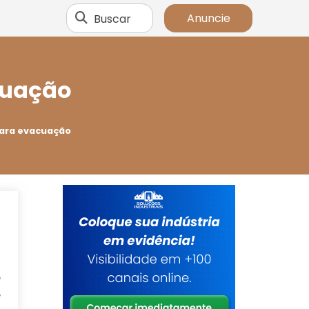
Buscar
Anuncie
cuação
para evacuação
e
é