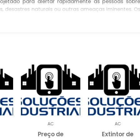
rojetado para alertar rapidamente as pessoas sobr
, desastres naturais ou outras ameaças iminentes. O
e manutenção desses sistemas podem varia
sos fatores, como a complexidade do sistema, a áre
ada.
mpresas devem considerar a importância de um sistem
as de segurança, mas também garanta uma evacuaçã
, o custo deve ser visto como um investimento n
es e clientes, bem como na proteção dos ativos d
 ALARME SONORO
cuação podem ser classificados em diferentes tipos
icações específicas. Entre os principais, destacam-s
s sistemas manuais requerem a ação de um operado
AC
AC
 automáticos detectam automaticamente um risco 
Preço de
Extintor de