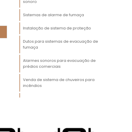
sonoro
s
Sistemas de alarme de fumaça
o
s
Instalação de sistema de proteção
Dutos para sistemas de evacuação de
fumaça
Alarmes sonoros para evacuação de
a
prédios comerciais
m
s
Venda de sistema de chuveiros para
a
incêndios
Sistemas de alarmes para ambientes
s
industriais
m
s
Consultoria para sistemas de proteção
s