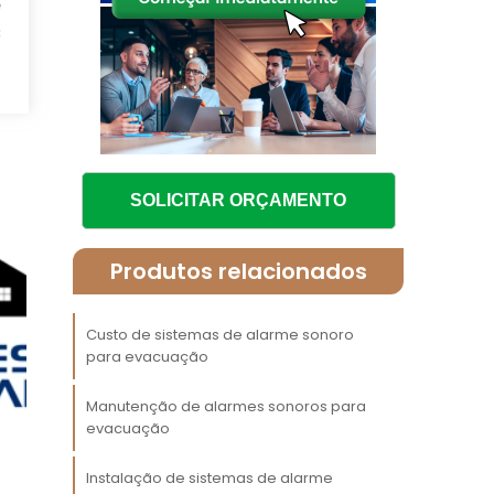
e
s
r
a
a
o
SOLICITAR ORÇAMENTO
a
a
Produtos relacionados
Custo de sistemas de alarme sonoro
para evacuação
,
e
Manutenção de alarmes sonoros para
evacuação
r
e
Instalação de sistemas de alarme