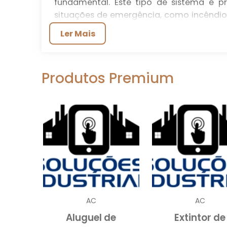
fundamental. Este tipo de sistema é p
situações de emergência, como incêndios
custos associados à instalação 
Ler Mais
consideravelmente, dependendo de diver
a ser coberta e o tipo de tecnologia utiliz
Antes de realizar um investimento, as e
Produtos Premium
eficaz que não apenas atenda às norm
rápida e organizada. Neste contexto
segurança e bem-estar dos colaborador
empresa.
TIPOS DE SISTEMAS DE
Os sistemas de alarme sonoro para eva
cada um com suas particularidades e apl
os sistemas manuais e automáticos. O
AC
AC
para disparar o alarme, enquanto os
Aluguel de
Extintor de
emitem um sinal sonoro.