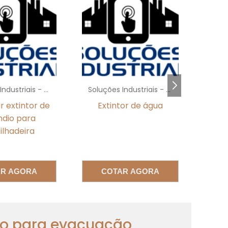
o
e
e
o
Soluções Industriais - AC
Soluções Industriais - AC
 extintor de
Extintor de água
Va
ndio para
s
lhadeira
s
e
AR AGORA
COTAR AGORA
s
ro para evacuação
a