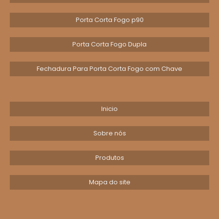
seus clientes enfrentam e como as inovações
podem resolver essas questões. Além disso,
Porta Corta Fogo p90
contar com uma comunicação clara e eficaz
no processo de escolha é essencial para
Porta Corta Fogo Dupla
garantir que todas as partes interessadas
estejam alinhadas quanto às soluções
Fechadura Para Porta Corta Fogo com Chave
propostas.
Além disso, vale a pena realizar testes e obter
Inicio
feedback antes de uma implementação em
larga escala. Isso pode ajudar a identificar
Sobre nós
potenciais falhas ou melhorias necessárias,
garantindo que você ofereça o máximo valor.
Produtos
O foco sempre deve estar na criação de
soluções que realmente façam a diferença
Mapa do site
para seus clientes, e não apenas em seguir a
tendência da inovação.