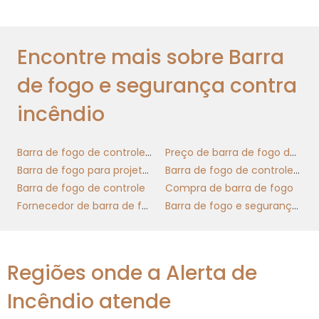
inteligência artificial, automação e análise de
dados têm revolucionado a forma como as
Encontre mais sobre Barra
empresas operam. Ao utilizar ferramentas
tecnológicas, você pode não apenas acelerar
de fogo e segurança contra
seus processos, mas também obter insights
valiosos sobre seu público-alvo e suas
incêndio
necessidades.
Barra de fogo de controle para indústria
Preço de barra de fogo de controle
Além disso, a tecnologia também permite
Barra de fogo para projetos de incêndio
Barra de fogo de controle nacional
que você escale suas operações de maneira
Barra de fogo de controle
Compra de barra de fogo
mais eficiente. As soluções digitais podem ser
Fornecedor de barra de fogo
Barra de fogo e segurança contra incêndio
facilmente adaptadas para atender a uma
demanda crescente, garantindo que você
esteja sempre preparado para atender a
novos desafios. Com um portfólio baseado
Regiões onde a Alerta de
produtos inovadores
em
, sua empresa se
Incêndio atende
torna mais flexível e pronta para o futuro.