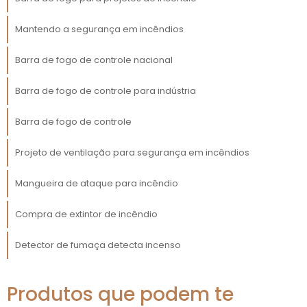
mercado.
Mantendo a segurança em incêndios
BENEFÍCIOS DIRETOS DE
INCORPORAR PRODUTOS
Barra de fogo de controle nacional
INOVADORES
Barra de fogo de controle para indústria
Um dos benefícios mais imediatos de
produtos inovadores
incorporar
em sua
Barra de fogo de controle
oferta é a diferenciação competitiva.
Projeto de ventilação para segurança em incêndios
Enquanto muitas empresas lutam com
soluções tradicionais que podem estar
Mangueira de ataque para incêndio
saturadas no mercado, a introdução de
novos produtos pode atrair a atenção e
Compra de extintor de incêndio
interesse de potenciais clientes. Isso não
apenas melhora as vendas, mas também
Detector de fumaça detecta incenso
ajuda na construção de uma imagem de
marca forte e inovadora.
Produtos que podem te
A eficiência também é um fator crucial. Com