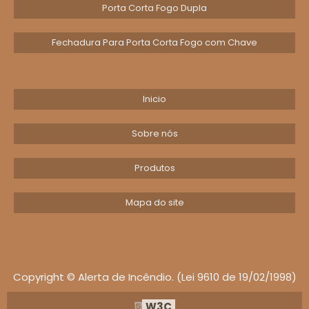
Porta Corta Fogo Dupla
Priorize portas com validação técnica e
integração a sistemas de alarme para
Fechadura Para Porta Corta Fogo com Chave
máxima efetividade operacional.
Escolha especificações de teste, integração e
Inicio
manutenção que permitam garantir
desempenho contínuo e conformidade com
Sobre nós
normas aplicáveis.
COMPONENTES,
Produtos
ACESSÓRIOS E
FABRICANTES: DO SISTEMA
Mapa do site
AO NÍVEL DE ACABAMENTO
Lista de componentes e fabricantes orientada
à escolha técnica: do eixo e lona ao
Copyright © Alerta de Incêndio. (Lei 9610 de 19/02/1998)
acabamento, destacando diferenças entre
W3C