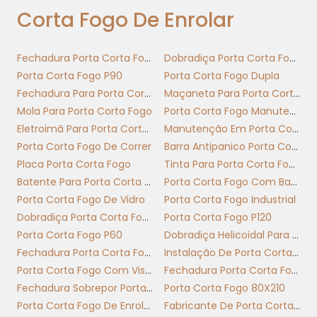
Corta Fogo De Enrolar
detecção
Escolher material e selo de certificação reduz
Fechadura Porta Corta Fogo
Dobradiça Porta Corta Fogo
risco de falha; modelo correto faz diferença
Porta Corta Fogo P90
Porta Corta Fogo Dupla
na segurança operacional.
Fechadura Para Porta Corta Fogo Com Chave
Maçaneta Para Porta Corta Fogo
Avalie resistência ao fogo certificada, método
Mola Para Porta Corta Fogo
Porta Corta Fogo Manutenção
de acionamento e requisitos de manutenção
Eletroimã Para Porta Corta Fogo
Manutenção Em Porta Corta Fogo
antes da compra para garantir conformidade
Porta Corta Fogo De Correr
Barra Antipanico Porta Corta Fogo
e desempenho disso.
Placa Porta Corta Fogo
Tinta Para Porta Corta Fogo
Batente Para Porta Corta Fogo
Porta Corta Fogo Com Barra Antipanico
VANTAGENS E
Porta Corta Fogo De Vidro
Porta Corta Fogo Industrial
DIFERENCIAIS DA PORTA
Dobradiça Porta Corta Fogo Com Mola
Porta Corta Fogo P120
CORTA FOGO DE ENROLAR:
Porta Corta Fogo P60
Dobradiça Helicoidal Para Porta Corta Fogo
SEGURANÇA E
Fechadura Porta Corta Fogo Com Barra Antipânico
Instalação De Porta Corta Fogo
CONFORMIDADE
Porta Corta Fogo Com Visor
Fechadura Porta Corta Fogo Sem Chave
Fechadura Sobrepor Porta Corta Fogo
Porta Corta Fogo 80X210
A porta corta fogo de enrolar combina
Porta Corta Fogo De Enrolar
Fabricante De Porta Corta Fogo