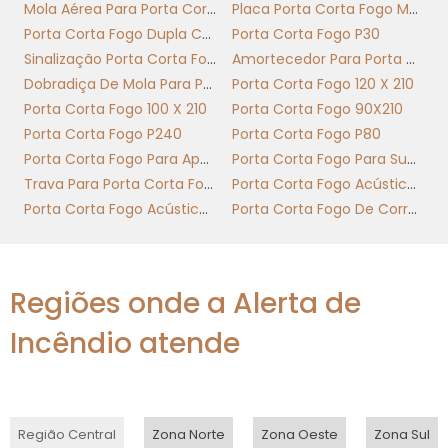
proteção ativa e operação rápida, reduzindo
Mola Aérea Para Porta Corta Fogo
Placa Porta Corta Fogo Mantenha Fechada
propagação de incêndio em corredores e
Porta Corta Fogo Dupla Com Barra Antipanico
Porta Corta Fogo P30
saídas. Solução prática para ambientes
Sinalização Porta Corta Fogo
Amortecedor Para Porta Corta Fogo
industriais e comerciais que exigem
Dobradiça De Mola Para Porta Corta Fogo
Porta Corta Fogo 120 X 210
conformidade e operação eficiente no
Porta Corta Fogo 100 X 210
Porta Corta Fogo 90X210
momento crítico.
Porta Corta Fogo P240
Porta Corta Fogo P80
Porta Corta Fogo Para Apartamento
Porta Corta Fogo Para Subestação
Segurança integrada ao fluxo
Trava Para Porta Corta Fogo
Porta Corta Fogo Acústica Nível 1
operacional
Porta Corta Fogo Acústica Nível 2
Porta Corta Fogo De Correr Industrial
A porta corta fogo de enrolar oferece
resistência certificada ao calor e fumaça,
Regiões onde a Alerta de
com ensaios que comprovam tempo de
vedação e isolamento térmico. Instalada em
Incêndio atende
rotas de fuga, ela mantém
compartimentação e limita danos,
atendendo padrao de proteção vigente. A
facilidade de integração a sistemas de
Região Central
Zona Norte
Zona Oeste
Zona Sul
detecção e acionamento automático